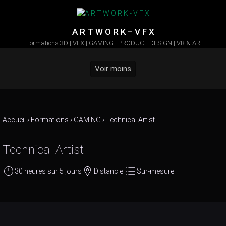
Skip to main content
A R T W O R K – V F X
Formations 3D | VFX | GAMING | PRODUCT DESIGN | VR & AR
Voir moins
Accueil
›
Formations
›
GAMING
›
Technical Artist
Technical Artist
30 heures sur 5 jours
Distanciel
Sur-mesure