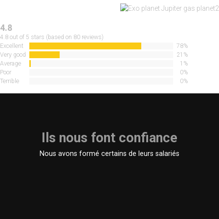
4.8
4.8 out of 5 stars (based on 80 reviews)
Excellent
78%
Very good
21%
Average
1%
Poor
0%
Terrible
0%
Ils nous font confiance
Nous avons formé certains de leurs salariés