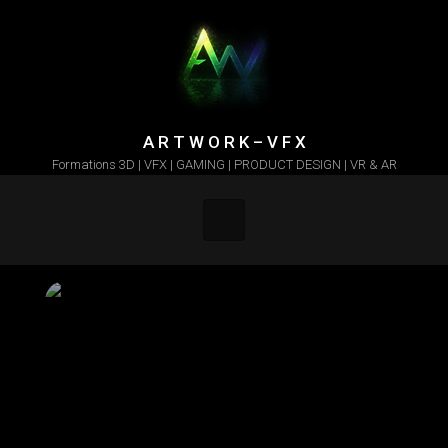
Skip to main content
A R T W O R K – V F X
Formations 3D | VFX | GAMING | PRODUCT DESIGN | VR & AR
Apprenez à maitriser