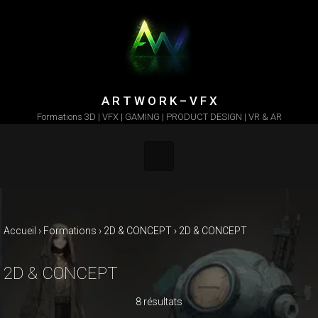
Skip to main content
A R T W O R K – V F X
Formations 3D | VFX | GAMING | PRODUCT DESIGN | VR & AR
Accueil
›
Formations
›
2D & CONCEPT
›
2D & CONCEPT
2D & CONCEPT
8 résultats