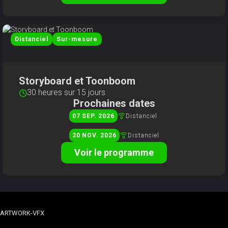
Distanciel
Sur-mesure
Storyboard et Toonboom
30 heures sur 15 jours
Prochaines dates
Distanciel
07
SEP
2026
Distanciel
30
NOV
2026
Voir le programme
ARTWORK-VFX