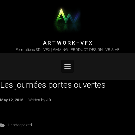
Skip to main content
A R T W O R K – V F X
Formations 3D | VFX | GAMING | PRODUCT DESIGN | VR & AR
Les journées portes ouvertes
May 12, 2016
Written by
JD
Uncategorized