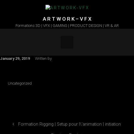
Skip to main content
A R T W O R K – V F X
Formations 3D | VFX | GAMING | PRODUCT DESIGN | VR & AR
January 29, 2019
Written by
Uncategorized
Formation Rigging | Setup pour l\’animation | initiation