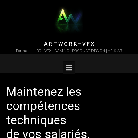
Skip to main content
A R T W O R K – V F X
Formations 3D | VFX | GAMING | PRODUCT DESIGN | VR & AR
Maintenez les
compétences
techniques
de vos salariés,