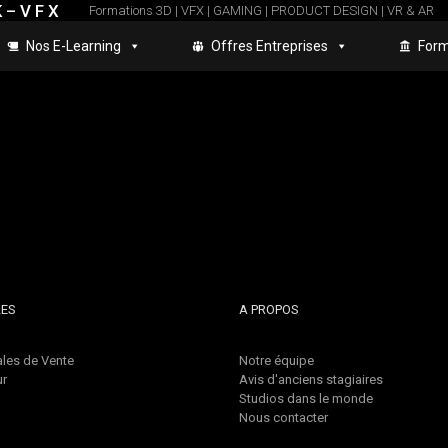
 – V F X
Formations 3D | VFX | GAMING | PRODUCT DESIGN | VR & AR
Nos E-Learning
Offres Entreprises
Form
LES
A PROPOS
les de Vente
Notre équipe
ur
Avis d'anciens stagiaires
Studios dans le monde
Nous contacter