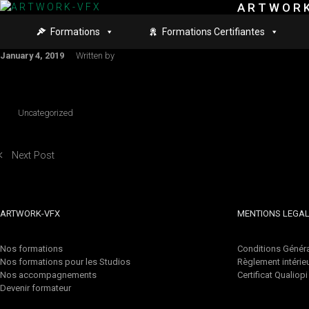
A R T W O R K
Skip to main content
Formations
Formations Certifiantes
January 4, 2019
Written by
Uncategorized
Next Post
ARTWORK-VFX
MENTIONS LEGA
Nos formations
Conditions Généra
Nos formations pour les Studios
Règlement intérie
Nos accompagnements
Certificat Qualiopi
Devenir formateur