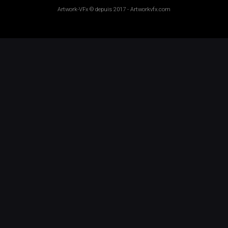
Artwork-VFx
© depuis 2017 -
Artworkvfx.com