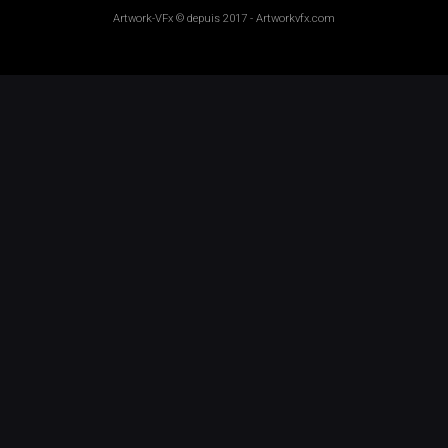
Artwork-VFx
© depuis 2017 -
Artworkvfx.com