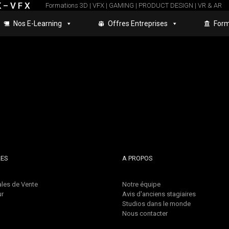
 – V F X
Formations 3D | VFX | GAMING | PRODUCT DESIGN | VR & AR
Nos E-Learning
Offres Entreprises
Form
LES
A PROPOS
les de Vente
Notre équipe
ur
Avis d'anciens stagiaires
Studios dans le monde
Nous contacter