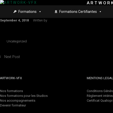
A R T W O R K
Skip to main content
Formations
Formations Certifiantes
September 4, 2018
Written by
Uncategorized
Next Post
ARTWORK-VFX
MENTIONS LEGA
Nos formations
Conditions Généra
Nos formations pour les Studios
Règlement intérie
Nos accompagnements
Certificat Qualiopi
Devenir formateur