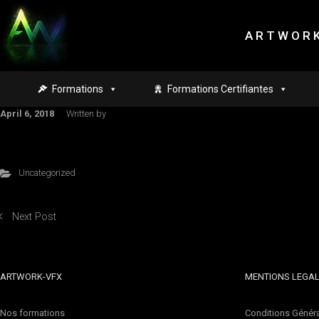
Skip to main content
A R T W O R K
Formations
Formations Certifiantes
April 6, 2018
Written by
Uncategorized
Next Post
ARTWORK-VFX
MENTIONS LEGA
Nos formations
Conditions Généra