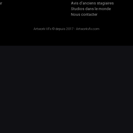
ur
Avis d'anciens stagiaires
Studios dans le monde
Nous contacter
Artwork-VFx
© depuis 2017 -
Artworkvfx.com