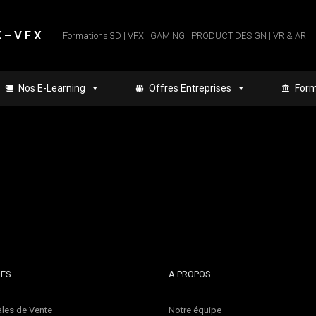
 – V F X
Formations 3D | VFX | GAMING | PRODUCT DESIGN | VR & AR
Nos E-Learning
Offres Entreprises
Form
LES
A PROPOS
les de Vente
Notre équipe