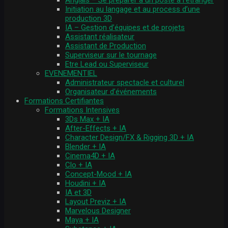
Anglais – Se préparer à un poste à l’étranger
Initiation au langage et au process d’une
production 3D
IA – Gestion d’équipes et de projets
Assistant réalisateur
Assistant de Production
Superviseur sur le tournage
Etre Lead ou Superviseur
EVENEMENTIEL
Administrateur spectacle et culturel
Organisateur d’événements
Formations Certifiantes
Formations Intensives
3Ds Max + IA
After-Effects + IA
Character Design/FX & Rigging 3D + IA
Blender + IA
Cinema4D + IA
Clo + IA
Concept-Mood + IA
Houdini + IA
IA et 3D
Layout Previz + IA
Marvelous Designer
Maya + IA