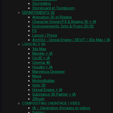
Storytelling
Storyboard et Toonboom
DEPARTEMENTS 3D
Animation 3D et Rigging
Character Design/FX & Rigging 3D + IA
Environnements, Sets & Props 2D/3D
FX
Layout / Previz
ArchViz - Unreal-Engine / REVIT / 3Ds Max / IA
LOGICIELS 3D
3ds Max
Blender + IA
Clo3D + IA
Cinema 4D
Houdini + IA
Marvelous Designer
Maya
MotionBuilder
Unity 3D
Unreal Engine + IA
Substance 3D Painter + IA
ZBrush
COMPOSITING | MONTAGE | VIDEO
IA – Génération d’images et vidéos
DaVinci