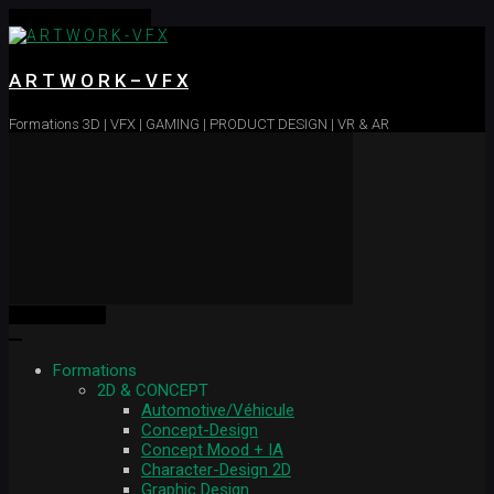
Skip to main content
A R T W O R K – V F X
Formations 3D | VFX | GAMING | PRODUCT DESIGN | VR & AR
MENU
MENU
Formations
2D & CONCEPT
Automotive/Véhicule
Concept-Design
Concept Mood + IA
Character-Design 2D
Graphic Design