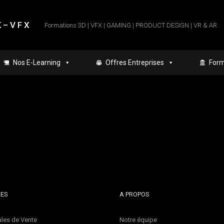
 – V F X
Formations 3D | VFX | GAMING | PRODUCT DESIGN | VR & AR
Nos E-Learning
Offres Entreprises
Form
LES
A PROPOS
les de Vente
Notre équipe