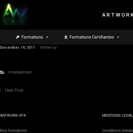
Skip to main content
A R T W O R K
Formations
Formations Certifiantes
December 19, 2017
Written by
Uncategorized
Next Post
ARTWORK-VFX
MENTIONS LEGA
Nos formations
Conditions Généra