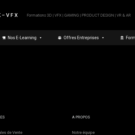
 – V F X
Formations 3D | VFX | GAMING | PRODUCT DESIGN | VR & AR
Nos E-Learning
Offres Entreprises
Form
LES
A PROPOS
les de Vente
Notre équipe