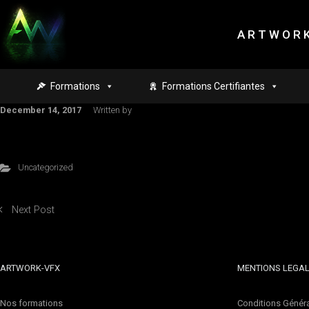
Skip to main content
A R T W O R K
Formations
Formations Certifiantes
December 14, 2017
Written by
Uncategorized
Next Post
ARTWORK-VFX
MENTIONS LEGA
Nos formations
Conditions Généra