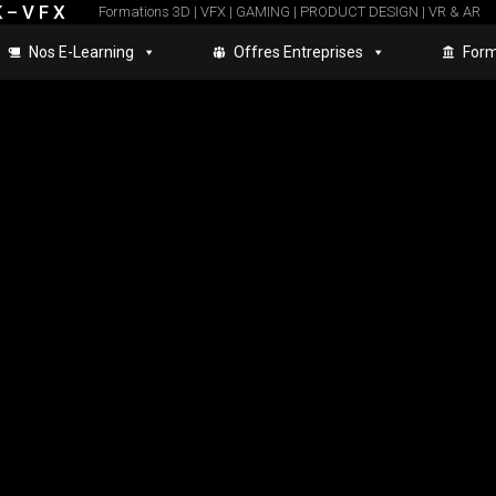
 – V F X
Formations 3D | VFX | GAMING | PRODUCT DESIGN | VR & AR
Nos E-Learning
Offres Entreprises
Form