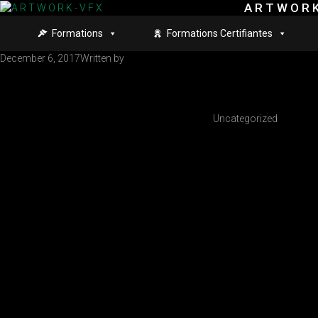
A R T W O R K
Skip to main content
Formations
Formations Certifiantes
December 6, 2017
Written by
Uncategorized