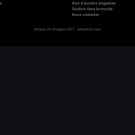
ur
Avis d'anciens stagiaires
Studios dans le monde
Nous contacter
Artwork-VFx
© depuis 2017 -
Artworkvfx.com