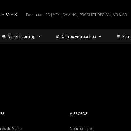
 – V F X
Formations 3D | VFX | GAMING | PRODUCT DESIGN | VR & AR
Nos E-Learning
Offres Entreprises
Form
LES
A PROPOS
les de Vente
Notre équipe