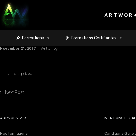
Skip to main content
A R T W O R K
Formations
Formations Certifiantes
November 21, 2017
Written by
Uncategorized
Next Post
ARTWORK-VFX
MENTIONS LEGA
Nos formations
Conditions Généra