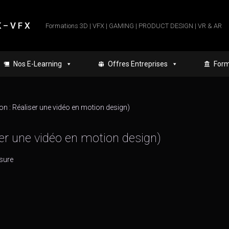
 – V F X
Formations 3D | VFX | GAMING | PRODUCT DESIGN | VR & AR
Nos E-Learning
Offres Entreprises
Form
ion : Réaliser une vidéo en motion design)
ser une vidéo en motion design)
sure