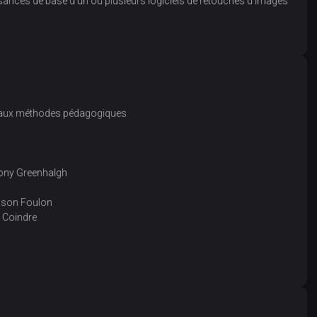
issances de base d’un ou plusieurs logiciels de retouches d’images
s aux méthodes pédagogiques
thony Greenhalgh
llison Foulon
 Coindre