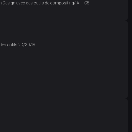
ion Design avec des outils de compositing/IA — C5
es outils 2D/3D/IA.
.
s