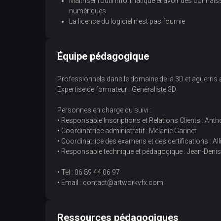
Maîtriser l’outil informatique et avoir des conna
numériques
La licence du logiciel n'est pas fournie
Équipe pédagogique
Professionnels dans le domaine de la 3D et aguerri
Expertise de formateur : Généraliste 3D
Personnes en charge du suivi :
• Responsable Inscriptions et Relations Clients : An
• Coordinatrice administratif : Mélanie Garinet
• Coordinatrice des examens et des certifications : A
• Responsable technique et pédagogique : Jean-Denis
• Tel : 06 89 44 06 97
• Email : contact@artworkvfx.com
Ressources pédagogiques