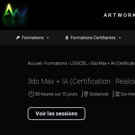
Skip to main content
A R T W O R K
Formations
Formations Certifiantes
Accueil
›
Formations
›
LOGICIEL
›
3ds Max + IA (Certificat
3ds Max + IA (Certification : Réali
30 heures sur 15 jours
Distanciel
Sur-me
Voir les sessions