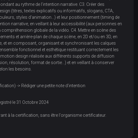
dant au rythme de l’intention narrative. C3. Créer des
sign (titres, textes explicatifs ou informatifs, slogans, CTA,
couleurs, styles d'animation...) et leur positionnement (timing de
tention narrative, en veillant à leur accessibilité (aux personnes en
a compréhension globale de la vidéo. C4. Mettre en scène des
ements et arrière-plan de chaque scène, en 2D et/ou en 3D, en
e, et en composant, organisant et synchronisant les calques
un ensemble fonctionnel et esthétique restituant correctement les
en motion design réalisée aux différents supports de diffusion
n, résolution, format de sortie...) et en veillant à conserver
selon les besoins.
cation) -> Rédiger une petite note d'intention
egistré le 31 Octobre 2024
ant à la certification, sans être l'organisme certificateur.