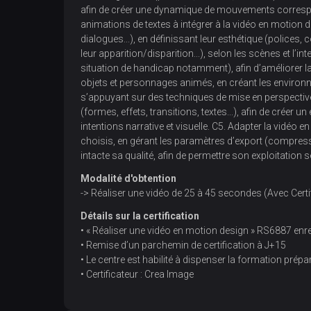
afin de créer une dynamique de mouvements correspon
animations de textes à intégrer à la vidéo en motion de
dialogues...), en définissant leur esthétique (polices, 
leur apparition/disparition...), selon les scènes et l’in
situation de handicap notamment), afin d’améliorer l
objets et personnages animés, en créant les environn
s’appuyant sur des techniques de mise en perspectiv
(formes, effets, transitions, textes...), afin de créer 
intentions narrative et visuelle. C5. Adapter la vidéo 
choisis, en gérant les paramètres d’export (compressio
intacte sa qualité, afin de permettre son exploitation 
Modalité d'obtention
-> Réaliser une vidéo de 25 à 45 secondes (Avec Certifi
Détails sur la certification
• « Réaliser une vidéo en motion design » RS6887 enr
• Remise d’un parchemin de certification à J+15
• Le centre est habilité à dispenser la formation prépar
• Certificateur : Crea Image