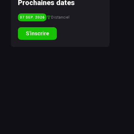
Prochaines dates
Distanciel
07
SEP
2026
S'inscrire