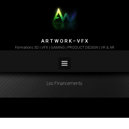
Skip to main content
A R T W O R K – V F X
Formations 3D | VFX | GAMING | PRODUCT DESIGN | VR & AR
Les Financements