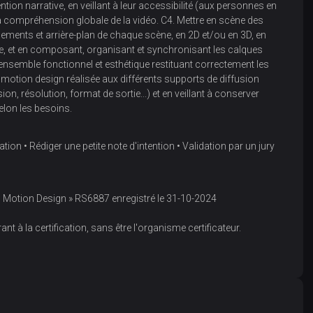
tention narrative, en veillant à leur accessibilité (aux personnes en
a compréhension globale de la vidéo. C4. Mettre en scène des
ements et arrière-plan de chaque scène, en 2D et/ou en 3D, en
e, et en composant, organisant et synchronisant les calques
un ensemble fonctionnel et esthétique restituant correctement les
en motion design réalisée aux différents supports de diffusion
n, résolution, format de sortie...) et en veillant à conserver
selon les besoins.
ion • Rédiger une petite note d'intention • Validation par un jury
 en Motion Design » RS6887 enregistré le 31-10-2024
ant à la certification, sans être l'organisme certificateur.