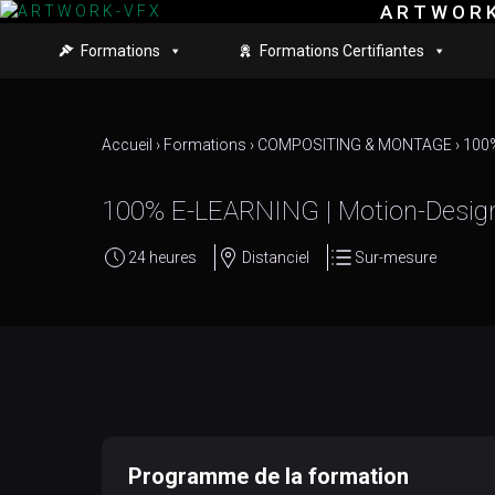
A R T W O R K
Skip to main content
Formations
Formations Certifiantes
Accueil
›
Formations
›
COMPOSITING & MONTAGE
›
100%
100% E-LEARNING | Motion-Design :
24 heures
Distanciel
Sur-mesure
Programme de la formation