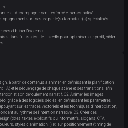
urs
ssionnelle : Accompagnement renforcé et personnalisé :
compagnement sur-mesure par le(s) formateur(s) spécialisés
nces et briser l'isolement.
res dans l’utilisation de LinkedIn pour optimiser leur profil, cibler
rs.
gn, à partir de contenus à animer, en définissant la planification
ont l’IA) et le séquençage de chaque scène et des transitions, afin
intention et son déroulement narratif. C2. Animer les images
idéo, grâce à des logiciels dédiés, en définissant les paramètres
’appuyant sur les tracés vectoriels et les techniques d'interpolation,
dant au rythme de l’intention narrative. C3. Créer des
sign (titres, textes explicatifs ou informatifs, slogans, CTA,
couleurs, styles d'animation...) et leur positionnement (timing de