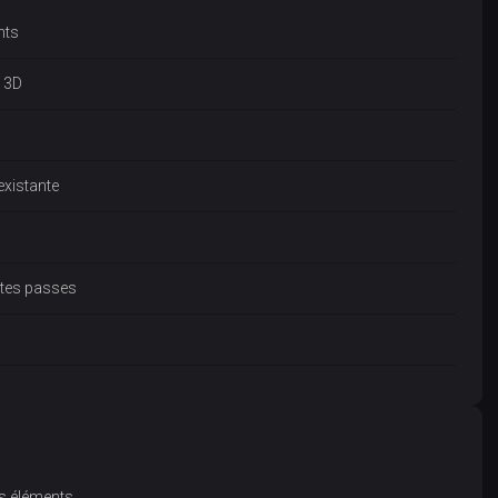
nts
u 3D
existante
ntes passes
es éléments