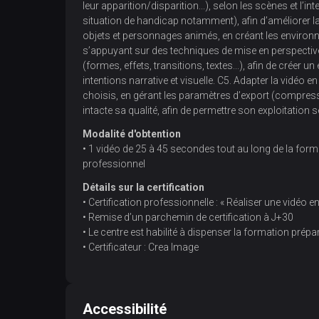
leur apparition/disparition...), selon les scènes et l’in
situation de handicap notamment), afin d’améliorer l
objets et personnages animés, en créant les environn
s’appuyant sur des techniques de mise en perspectiv
(formes, effets, transitions, textes...), afin de créer 
intentions narrative et visuelle. C5. Adapter la vidéo 
choisis, en gérant les paramètres d’export (compressio
intacte sa qualité, afin de permettre son exploitation 
Modalité d'obtention
• 1 vidéo de 25 à 45 secondes tout au long de la format
professionnel
Détails sur la certification
• Certification professionnelle : « Réaliser une vidéo
• Remise d’un parchemin de certification à J+30
• Le centre est habilité à dispenser la formation prépar
• Certificateur : Crea Image
Accessibilité