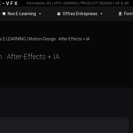
 – V F X
Formations 3D | VFX | GAMING | PRODUCT DESIGN | VR & AR
Nos E-Learning
Offres Entreprises
Form
 E-LEARNING | Motion-Design : After-Effects + IA
 After-Effects + IA