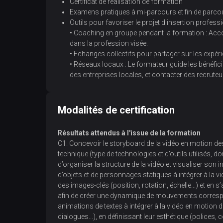
Certificat de réalisation de formation
Examens pratiques à mi-parcours et fin de parco
Outils pour favoriser le projet d'insertion profe
• Coaching en groupe pendant la formation : Ac
dans la profession visée.
• Echanges collectifs pour partager sur les expérie
• Réseaux locaux : Le formateur guide les bénéficiai
des entreprises locales, et contacter des recruteu
Modalités de certification
Résultats attendus à l'issue de la formation
C1. Concevoir le storyboard de la vidéo en motion desi
technique (type de technologies et d’outils utilisés, d
d’organiser la structure de la vidéo et visualiser son 
d’objets et de personnages statiques à intégrer à la v
des images-clés (position, rotation, échelle...) et en s
afin de créer une dynamique de mouvements correspon
animations de textes à intégrer à la vidéo en motion de
dialogues...), en définissant leur esthétique (polices, 