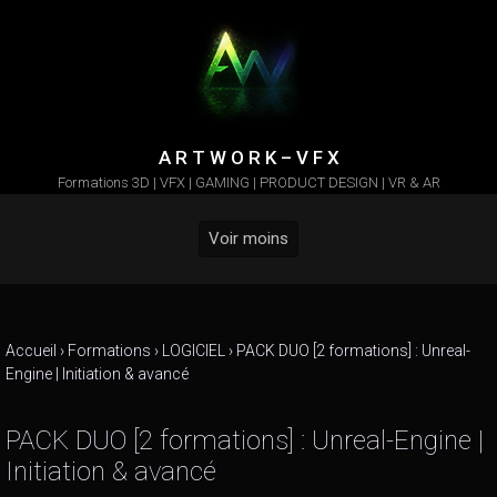
Skip to main content
A R T W O R K – V F X
Formations 3D | VFX | GAMING | PRODUCT DESIGN | VR & AR
Voir moins
Accueil
›
Formations
›
LOGICIEL
›
PACK DUO [2 formations] : Unreal-
Engine | Initiation & avancé
PACK DUO [2 formations] : Unreal-Engine |
Initiation & avancé