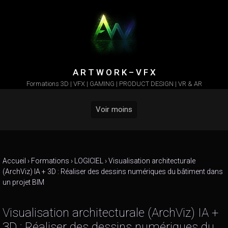
Skip to main content
A R T W O R K – V F X
Formations 3D | VFX | GAMING | PRODUCT DESIGN | VR & AR
Voir moins
Accueil
›
Formations
›
LOGICIEL
›
Visualisation architecturale
(ArchViz) IA + 3D : Réaliser des dessins numériques du bâtiment dans
un projet BIM
Visualisation architecturale (ArchViz) IA +
3D : Réaliser des dessins numériques du