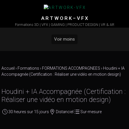
Skip to main content
A R T W O R K – V F X
Formations 3D | VFX | GAMING | PRODUCT DESIGN | VR & AR
Voir moins
Accueil
›
Formations
›
FORMATIONS ACCOMPAGNEES
›
Houdini + IA
Accompagnée (Certification : Réaliser une vidéo en motion design)
Houdini + IA Accompagnée (Certification :
Réaliser une vidéo en motion design)
30 heures sur 15 jours
Distanciel
Sur-mesure