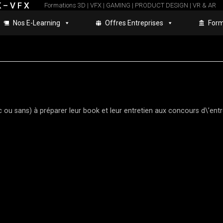
 – V F X
Formations 3D | VFX | GAMING | PRODUCT DESIGN | VR & AR
Nos E-Learning
Offres Entreprises
Form
 ou sans) à préparer leur book et leur entretien aux concours d\’ent