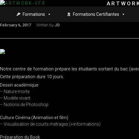
A R T W O R K
Skip to main content
Formations
Formations Certifiantes
February 6, 2017
Written by
JD
Notre centre de formation prépare les étudiants sortant du bac (avec
Cette préparation dure 10 jours.
Dessin académique
– Nature morte
– Modèle vivant
– Notions de Photoshop
Culture Cinéma (Animation et film)
– Visualisation de courts metrages (+informations)
Préparation du Book