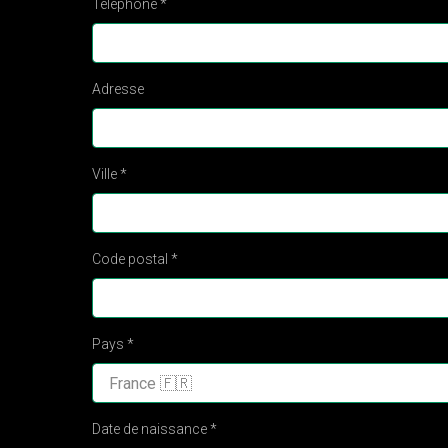
Téléphone *
Adresse
Ville *
Code postal *
Pays *
Date de naissance *