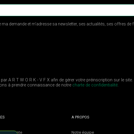
e ma demande et m'adresse sa newsletter, ses actualités, ses offres d
 par A R T W O R K - V F X afin de gérer votre préinscription sur le sit
itons à prendre connaissance de notre
charte de confidentialité
.
LES
A PROPOS
les de Vente
Notre équipe