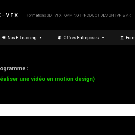
 – V F X
Formations 3D | VFX | GAMING | PRODUCT DESIGN | VR & AR
Nos E-Learning
Offres Entreprises
Form
programme :
Réaliser une vidéo en motion design)